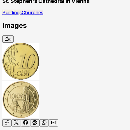
St. Stephen's Cathedral in Vienna
Buildings
Churches
Images
0