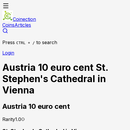
Coinection
Coins
Articles
Press
to search
CTRL + /
Login
Austria 10 euro cent St.
Stephen's Cathedral in
Vienna
Austria
10 euro cent
Rarity
1.0