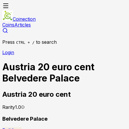
Coinection
Coins
Articles
Press
to search
CTRL + /
Login
Austria 20 euro cent
Belvedere Palace
Austria
20 euro cent
Rarity
1.0
Belvedere Palace